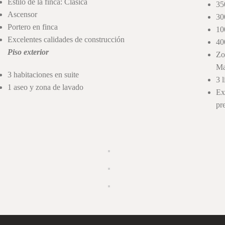
Estilo de la finca: Clásica
35
Ascensor
30
Portero en finca
10
Excelentes calidades de construcción
40
Piso exterior
Zo
Ma
3 habitaciones en suite
3 
1 aseo y zona de lavado
Ex
pr