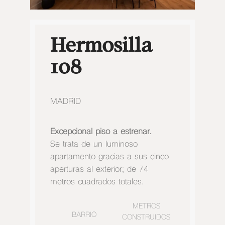
Hermosilla
108
MADRID
Excepcional piso a estrenar.
Se trata de un luminoso
apartamento gracias a sus cinco
aperturas al exterior; de 74
metros cuadrados totales.
METROS
BARRIO
CONSTRUIDOS